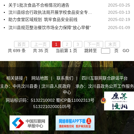
关于1批次食品不合格情况的通告
2025-03-25
汶川县综合行政执法局开展学校食品安全专项检查
2025-03-13
助力食堂区域规划 筑牢食品安全前线
2025-02-19
汶川县规范整治餐饮市场全力保障“放心早餐”
2025-01-09
首页
上一页
1
2
3
下一页
末页
共 699 条
共 35 页
当前第 1 页
跳转至
页
GO
相关链接
|
网站地图
|
联系我们
|
四川互联网联合辟谣平台
主办：中共汶川县委 | 汶川县人民政府 承办：汶川县政务公开工作服务
中心
网站标识码：5132210002
蜀ICP备11002313号
川公网安备
51322102000105号