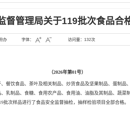
监督管理局关于119批次食品合
府办
字体：
访问量：
132次
（
2026
年第
01
号）
干、
餐饮食品
、
茶叶及相关制品
、
炒货食品及坚果制品
、
蛋制品
品
、
乳制品
、
食糖
、
食用农产品
、
食用油、油脂及其制品
、
蔬菜
19
批次样品进行了食品安全监督抽检，抽样检验项目全部合格。