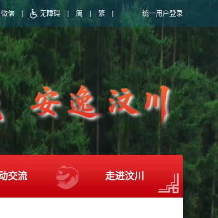
微信
|
无障碍
|
简
|
繁
|
统一用户登录
动交流
走进汶川