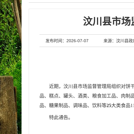
汶川县市场
发布时间：2026-07-07
来源：汶川县政
近期，汶川县市场监督管理局组织对饼
品
、
糕点
、
罐头
、
酒类
、
粮食加工品
、
肉制
品
、
糖果制品
、
调味品
、
饮料
等
25
大类食品
1
特此通告。