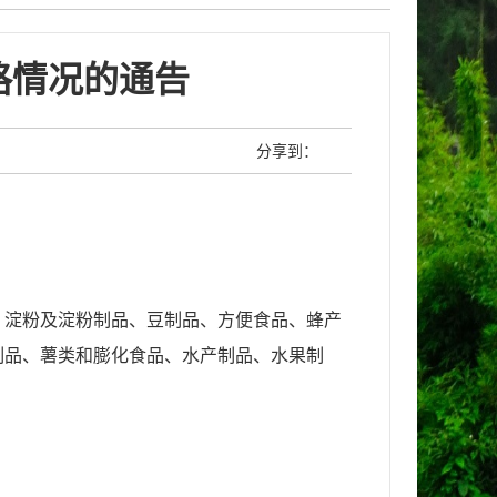
格情况的通告
分享到：
、
淀粉及淀粉制品
、
豆制品
、
方便食品
、
蜂产
制品
、
薯类和膨化食品
、
水产制品
、
水果制