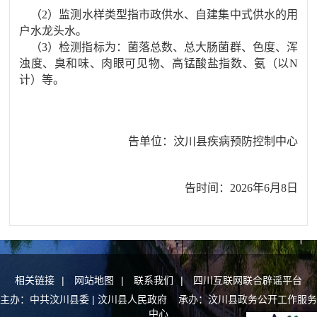
（
2
）监测水样类型指市政供水、自建集中式供水的用
户水龙头水。
（
3
）检测指标为：菌落总数、总大肠菌群、色度、浑
浊度、臭和味、肉眼可见物、
高锰酸盐指数
、氨（以
N
计
）
等。
告单位
：
汶川县疾病预防控制中心
告时间
：
2026年6月8日
相关链接
|
网站地图
|
联系我们
|
四川互联网联合辟谣平台
主办：中共汶川县委 | 汶川县人民政府 承办：汶川县政务公开工作服务
中心