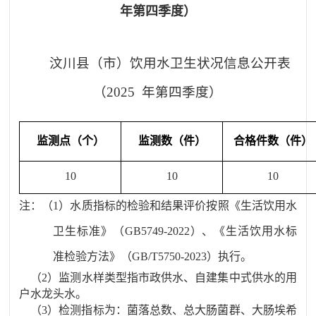
年第四季度）
汶川县
（市）饮用水卫生状况信息公开表
（
20
2
5
年第
四
季度）
监测点（个）
监测数（件）
合格件数（件）
10
10
10
注
：（
1
）水质指标的检验和结果评价按照《生活饮用水
卫生标准》（
GB5749-20
22
）、《生活饮用水标
准检验方法》（
GB/T5750-20
23
）执行。
（
2
）监测水样类型指市政供水、自建集中式供水的用
户水龙头水。
（
3
）检测指标为：菌落总数、总大肠菌群、
大肠埃希