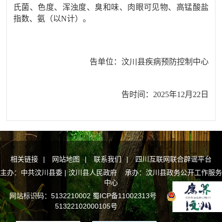
氏菌、
色度、浑浊度、臭和味、肉眼可见物、
高锰酸盐
指数
、氨（以
N
计
）
。
告单位
：
汶川县疾病预防控制中心
告时间
：
202
5
年
1
2月22日
相关链接
|
网站地图
|
联系我们
|
四川互联网联合辟谣平台
主办：中共汶川县委 | 汶川县人民政府 承办：汶川县政务公开工作服务
中心
网站标识码：5132210002
蜀ICP备11002313号
川公网安备
51322102000105号