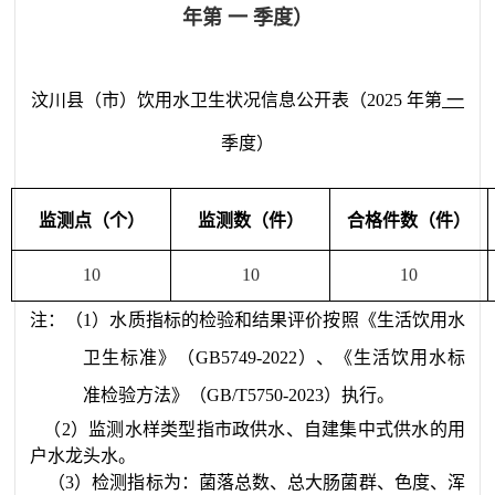
年第 一 季度）
汶川县
（市）饮用水卫生状况信息公开表
（20
2
5
年第
一
季度）
监测点（个）
监测数（件）
合格件数（件）
10
10
10
注
：（
1
）水质指标的检验和结果评价按照《生活饮用水
卫生标准》（
GB5749-20
22
）、《生活饮用水标
准检验方法》（
GB/T5750-20
23
）执行。
（
2
）监测水样类型指市政供水、自建集中式供水的用
户水龙头水。
（
3
）检测指标为：菌落总数、总大肠菌群、色度、浑