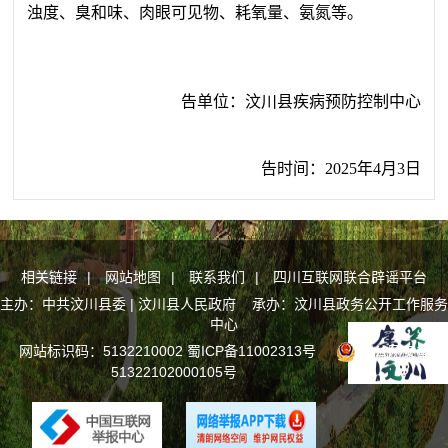
浊度、臭和味、肉眼可见物、耗氧量、氨氮等。
告单位
：
汶川县疾病预防控制中心
告时间
：
202
5
年
4
月
3
日
相关链接
|
网站地图
|
联系我们
|
四川互联网联合辟谣平台
主办：中共汶川县委 | 汶川县人民政府 承办：汶川县政务公开工作服务
中心
网站标识码：5132210002
蜀ICP备11002313号
川公网安备
51322102000105号