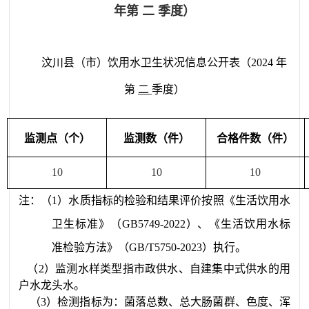
年第 二 季度）
汶川县
（市）饮用水卫生状况信息公开表
（20
24
年
第
二
季度）
监测点（个）
监测数（件）
合格件数（件）
10
10
10
注
：（
1
）水质指标的检验和结果评价按照《生活饮用水
卫生标准》（
GB5749-20
22
）、《生活饮用水标
准检验方法》（
GB/T5750-20
23
）执行。
（
2
）监测水样类型指市政供水、自建集中式供水的用
户水龙头水。
（
3
）检测指标为：菌落总数、总大肠菌群、色度、浑