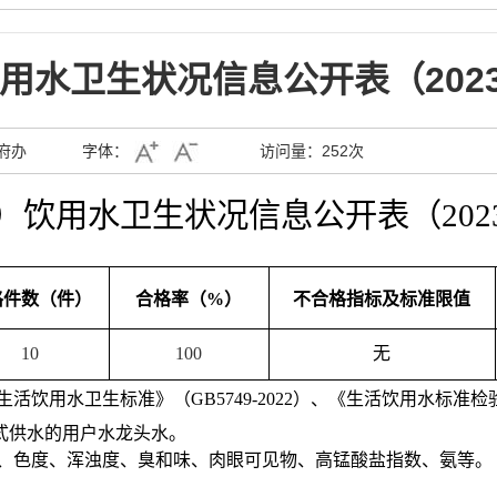
水卫生状况信息公开表（2023
府办
字体：
访问量：
252次
）饮用水卫生状况信息公开表
（20
2
格件数（件）
合格率（
%
）
不合格指标及标准限值
10
100
无
生活饮用水卫生标准》（
GB5749-20
22
）、《生活饮用水标准检
式供水的用户水龙头水。
、色度、浑浊度、臭和味、肉眼可见物、
高锰酸盐指数
、氨等。