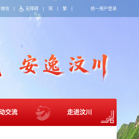
微信
|
无障碍
|
简
|
繁
|
统一用户登录
动交流
走进汶川