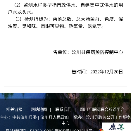
（
2
）监测水样类型指市政供水、自建集中式供水的用
户水龙头水。
（
3
）检测指标为：菌落总数、总大肠菌群、色度、浑
浊度、臭和味、肉眼可见物、耗氧量、氨氮等。
告单位
：
汶川县疾病预防控制中心
告时间
：
2022年12月20日
相关链接
|
网站地图
|
联系我们
|
四川互联网联合辟谣平台
主办：中共汶川县委 | 汶川县人民政府 承办：汶川县政务公开工作服务
中心
网站标识码：5132210002
蜀ICP备11002313号
川公网安备