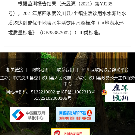
根据监测报告结果（天晟源（2021）第YJ235
号），2021年第四季度汶川县7个镇生活饮用水水源地水
质均达到或优于地表水生活饮用水源标准（《地表水环
境质量标准》（GB3838-2002））III类标准。
相关链接
|
网站地图
|
联系我们
|
四川互联网联合辟谣平台
主办：中共汶川县委 | 汶川县人民政府 承办：汶川县政务公开工作服务
中心
网站标识码：5132210002
蜀ICP备11002313号
川公网安备
51322102000105号