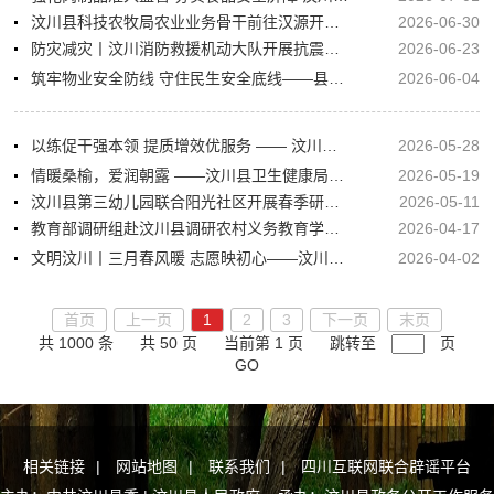
汶川县科技农牧局农业业务骨干前往汉源开展交流学习
2026-06-30
防灾减灾丨汶川消防救援机动大队开展抗震救灾拉动演练
2026-06-23
筑牢物业安全防线 守住民生安全底线——县住建局组织开展物业服务行业安全生产专题培训
2026-06-04
以练促干强本领 提质增效优服务 —— 汶川县政府办公室启动岗位大练兵活动
2026-05-28
情暖桑榆，爱润朝露 ——汶川县卫生健康局用心绘就“一老一小”幸福底色
2026-05-19
汶川县第三幼儿园联合阳光社区开展春季研学实践活动
2026-05-11
教育部调研组赴汶川县调研农村义务教育学生营养改善计划工作
2026-04-17
文明汶川丨三月春风暖 志愿映初心——汶川县掀起学雷锋志愿服务热潮
2026-04-02
首页
上一页
1
2
3
下一页
末页
共 1000 条
共 50 页
当前第 1 页
跳转至
页
GO
相关链接
|
网站地图
|
联系我们
|
四川互联网联合辟谣平台