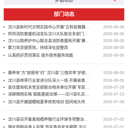
乡镇动态
部门动态
汶川县新时代文明实践中心开展“立秋拾雅趣·时节启新知”主题活动
2026-08-06
阿坝消防救援机动支队汶川大队联合多部门开展全县地质灾害隐患排查
2026-08-06
汶川公路养护中心联合县消防救援局开展“赓续军旅铁军魂+联筑应急保通线”暨庆八一建军节党日活动
2026-08-05
聚力攻坚提质效，持续深化促整改
2026-08-05
认真抓好贯彻落实 提升政务服务效能
2026-08-05
康养有“方”旅居有“约” 汶川县“三措并举”护航旅居人群健康
2026-08-05
汶川县林草行业宣讲分队深入一线 开展省委及州委十二届九次全会精神宣讲
2026-08-05
县住建局机关党支部联合相关单位开展“军民同心鱼水情，住建携手筑平安”八一双拥慰问主题党日活动
2026-07-28
深耕微网实格 赋能基层治理——汶川县扎实开展平安建设暨“微网实格”基层治理全覆盖培训
2026-07-23
汶川县开展甜樱桃夏季修剪培训 田间地头传授管护真经
2026-07-09
汶川县召开畜禽规模养殖行业环保专项整治宣传培训会
2026-07-02
强化肉制品准入监管 夯实食品安全屏障 汶川县多部门联合开展肉制品专项检查行动
2026-07-01