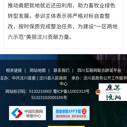
推动粪肥就地就近还田利用，助力畜牧业绿色
转型发展。参训主体表示将严格对标自查整
改，按时保质完成整治任务，为建设“一区两地
六示范”美丽汶川贡献力量。
相关链接
|
网站地图
|
联系我们
|
四川互联网联合辟谣平台
主办：中共汶川县委 | 汶川县人民政府 承办：汶川县政务公开工作服务
中心
网站标识码：5132210002
蜀ICP备11002313号
川公网安备
51322102000105号