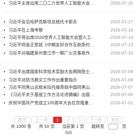
习近平主席出席二〇二六世界人工智能大会暨人工智能全球治理高级别会议系列活动纪实
2026-07-20
习近平会见哈萨克斯坦总统托卡耶夫
2026-07-17
习近平在上海考察
2026-07-16
习近平将出席2026世界人工智能大会暨人工智能全球治理高级别会议开幕式并发表主旨讲话
2026-07-14
习近平同金正恩就《中朝友好合作互助条约》签订65周年互致贺电
2026-07-13
习近平对福建泉州晋江市一鞋厂火灾事故作出重要指示
2026-07-10
习近平出席国家科学技术奖励大会两院院士大会中国科协第十一次全国代表大会并发表重要讲话
2026-07-09
习近平对防汛救灾工作作出重要指示
2026-07-08
习近平同黑山总统米拉托维奇就中国同黑山建交20周年互致贺电
2026-07-07
《习近平关于基层工作方法论述摘编》出版发行
2026-07-06
庆祝中国共产党成立105周年大会在京隆重举行 习近平发表重要讲话
2026-07-01
首页
上一页
1
2
3
下一页
末页
共 1000 条
共 50 页
当前第 1 页
跳转至
页
GO