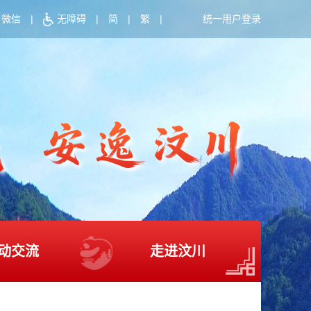
微信
|
无障碍
|
简
|
繁
|
统一用户登录
动交流
走进汶川