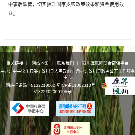
中事后监管，切实提升国家支农政策效果和资金使用效
益。
相关链接
|
网站地图
|
联系我们
|
四川互联网联合辟谣平台
主办：中共汶川县委 | 汶川县人民政府 承办：汶川县政务公开工作服务
中心
网站标识码：5132210002
蜀ICP备11002313号
川公网安备
51322102000105号