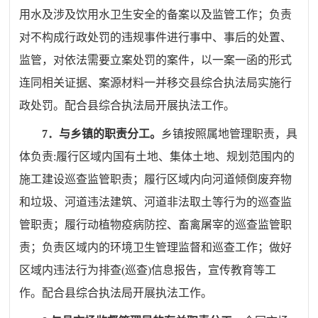
用水及涉及饮用水卫生安全的
备案以及监管工作；负责
对不构成行政处罚的违规事件进行事中、事后的处置、
监管，对依法需要立案处罚的案件，以一案一函的形式
连同相关证据、案源材料一并移交县综合执法局实施行
政处罚
。配合
县综合执法局
开展执法工作。
7
．与乡镇的职责分工。
乡镇按照属地管理职责，具
体负责
:
履行区域内国有土地、集体土地、规划范围内的
施工建设巡查监管职责；履行区域内
向河道倾倒废弃物
和垃圾、河道违法建筑、
河道非法取土等行为的巡查监
管职责；履行动植物疫病防控、畜禽屠宰的巡查监管职
责；负责区域内的环境卫生管理监督和巡查工作；做好
区域内违法行为排查
(
巡查
)
信息报告，宣传教育等工
作。
配合
县综合执法局
开展执法工作。