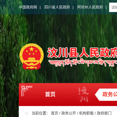
中国政府网
|
四川省人民政府
|
阿坝州人民政府
|
首页
政务
当前位置：
首页
/
政务公开
/
机构职能
/
政府部门