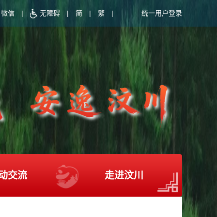
微信
|
无障碍
|
简
|
繁
|
统一用户登录
动交流
走进汶川