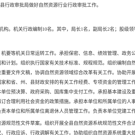
同县行政审批局做好自然资源行业行政审批工作。
机构。
机关行政编制10名。其中，局长1名，副局长2名；股级领
、机要等机关日常运转工作。承担保密、信息、绩效管理、政务
划和计划。组织执行国家有关技术标准、规程规范。组织编制自
位重要文件文稿，协调自然资源领域综合改革有关工作。协助开
国家和省、州、县财政安排的有关工作经费、专项资金的管理工
本单位
预决算、政府采购、国库集中支付工作。承担基本建设及
拟订合理利用社会资金的政策措施。承担
本单位
和
所
属单位的人
负责
本单位
和
所
属单位离退休人员
管理
工作。负责
本单位党建工
资源规范性文件草案。组织开展全县自然资源系统规范性文件合
议、行政应诉、行政调解有关工作，协助组织自然资源系统重大