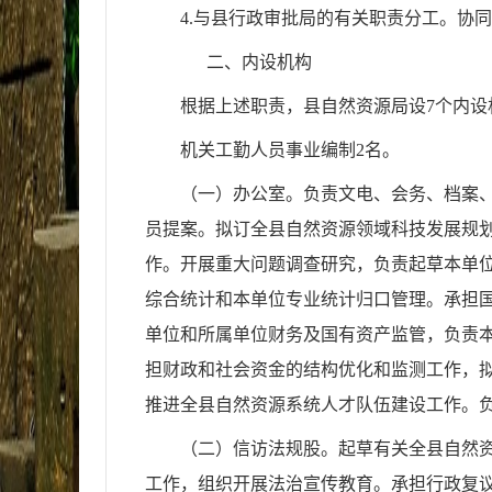
4.与县行政审批局的有关职责分工。协
二、内设机构
根据上述职责，县自然资源局设
7
个内设
机关工勤人员事业编制2名。
（一）办公室。负责文电、会务、档案
员提案。拟订全县自然资源领域科技发展规
作。开展重大问题调查研究，负责起草本单
综合统计和本单位专业统计归口管理。
承担
单位
和所属单位财务及国有资产监管，负责
担财政和社会资金的结构优化和监测工作，
推进
全
县
自然资源
系统
人才队伍建设工作。
（二）信访法规股。起草有关全县自然
工作，组织开展法治宣传教育。承担行政复