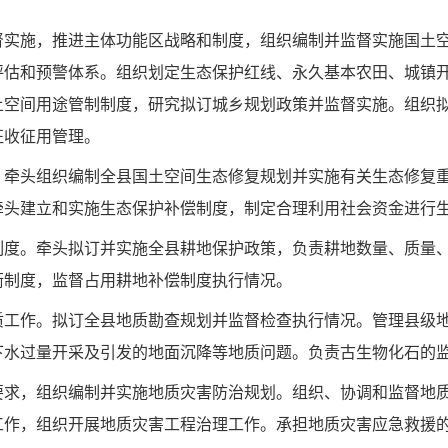
。
督实施，推进主体功能区战略和制度，组织编制并监督实施国土
评估和预警体系。组织划定生态保护红线、永久基本农田、城镇
土空间用途管制制度，研究拟订城乡规划政策并监督实施。组织
征收征用管理。
。牵头组织编制全县国土空间生态修复规划并实施有关生态修复
牵头建立和实施生态保护补偿制度，制定合理利用社会资金进行
制度。牵头拟订并实施全县耕地保护政策，负责耕地数量、质量
衡制度，监督占用耕地补偿制度执行情况。
质工作。拟订全县地质勘查规划并监督检查执行情况。管理县级
下水过量开采及引发的地面沉降等地质问题。负责古生物化石的
要求，组织编制并实施地质灾害防治规划。组织、协调和监督地
工作，组织开展地质灾害工程治理工作。承担地质灾害应急救援