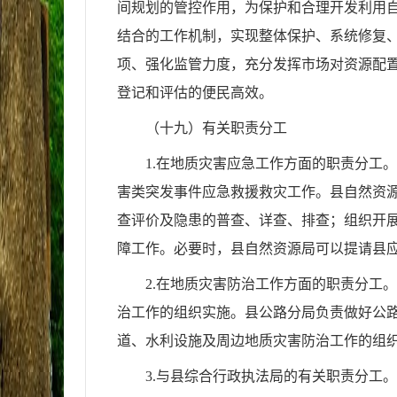
间规划的管控作用，为保护和合理开发利用
结合的工作机制，实现整体保护、系统修复
项、强化监管力度，充分发挥市场对资源配
登记和评估的便民高效。
（
十九
）有关职责分工
1.
在
地质
灾害
应急工作
方面的职责分工。
害类突发事件应急救援救灾工作。
县
自然资
查评价及隐患的普查、详查、排查；组织开
障工作。必要时，
县
自然资源
局
可以提请
县
2.在地质灾害防治工作方面的职责分工
治工作的组织实施。县公路分局负责做好公
道、水利设施及周边地质灾害防治工作的组
3.与县综合行政执法局的有关职责分工