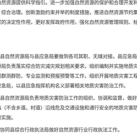
自然资源提供科学指引。进一步加强自然资源的保护和合理开发
、综合治理。创新激励约束并举的制度措施，推进自然资源节约
置的决定性作用，更好发挥政府作用，强化自然资源管理规则、
县
自然资源
局
与
县
应急
局
要做到各司其职、无缝对接。
县
应急
局
源
局
负责落实综合防灾减灾规划相关要求，组织编制并实施地质
展群测群防、专业监测和预报预警等工作，组织开展地质灾害工
应急
局
，以
县
应急指挥机构名义部署相关
地质灾害
防治工作。
。县自然资源局负责地质灾害防治工作的组织、协调和监督，做
路（不含乡道、村道）沿线危及交通设施和通行安全的地质灾害
织实施。
。协同县综合行政执法局做好自然资源行业行政执法工作。