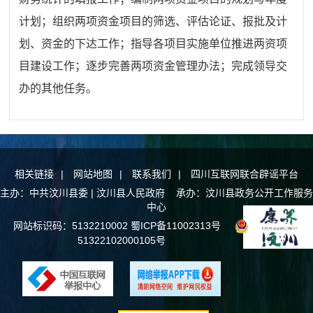
计划；组织两项资金项目的筛选、评估论证、报批及计
划、资金的下达工作；指导各项目实施单位推进两资项
目建设工作；逐步完善两项资金管理办法；完成领导交
办的其他任务。
相关链接
|
网站地图
|
联系我们
|
四川互联网联合辟谣平台
主办：中共汶川县委 | 汶川县人民政府 承办：汶川县政务公开工作服务
中心
网站标识码：5132210002
蜀ICP备11002313号
川公网安备
51322102000105号