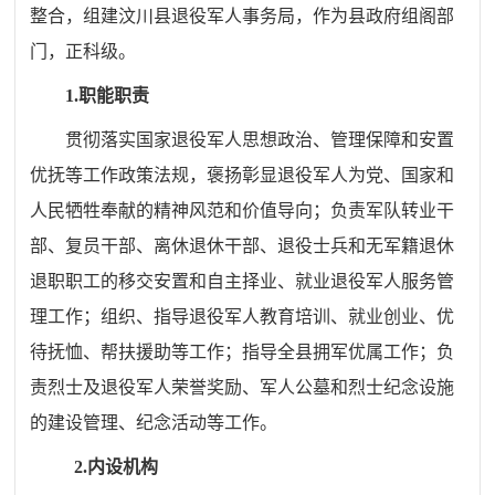
整合，组建
汶川县
退役军人事务局，作为
县
政府组
阁
部
门，正
科
级。
1.职能职责
贯彻落实国家退役军人思想政治、管理保障和安置
优抚等工作政策法规，褒扬彰显退役军人为党、国家和
人民牺牲奉献的精神风范和价值导向；负责军队转业干
部、复员干部、离休退休干部、退役士兵和无军籍退休
退职职工的移交安置和自主择业、就业退役军人服务管
理工作；组织、指导退役军人教育培训、就业创业、优
待抚恤、帮扶援助等工作；指导全县拥军优属工作；负
责烈士及退役军人荣誉奖励、军人公墓和烈士纪念设施
的建设管理、纪念活动等工作。
2.内设机构