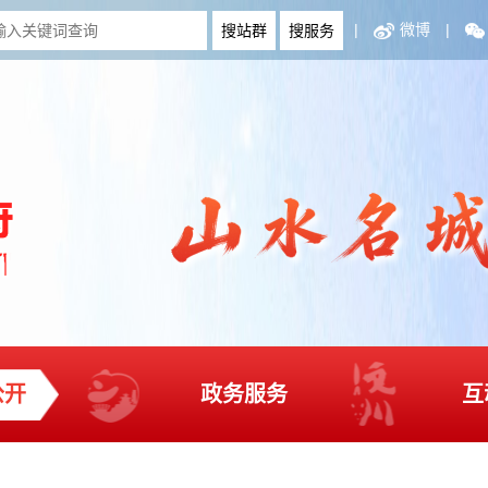
|
微博
|
公开
政务服务
互