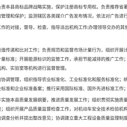
负责本县商标品牌战略实施，保护注册商标专用权。负责推荐省
的管理和保护；监测辖区各类媒介广告发布情况，依法对广告进
工作的对接，督导、检查、指导派出机构工作
;
办理领导交办的其
量值传递和比对工作；负责规范和监督市场计量行为，组织开展
计量标准；开展能源标识的监管工作，承担节能减排的推广工作
机构、实验室等机构进行监督管理。
的协调管理，组织指导农业标准化、工业标准化和服务标准化；
业标准和企业标准备案；推行采用国际标准、国外先进标准工作
并实施本县质量发展纲要，推进质量发展工作；组织贯彻实施质
设；组织开展产品质量监督检查工作，对机动车安全技术检验机
的调查分析并提出整改意见；协调建立重大工程设备质量监理制