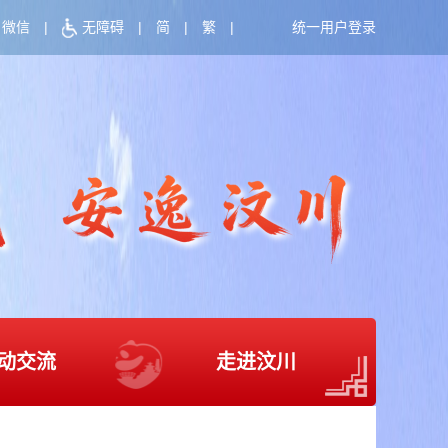
微信
|
无障碍
|
简
|
繁
|
统一用户登录
动交流
走进汶川