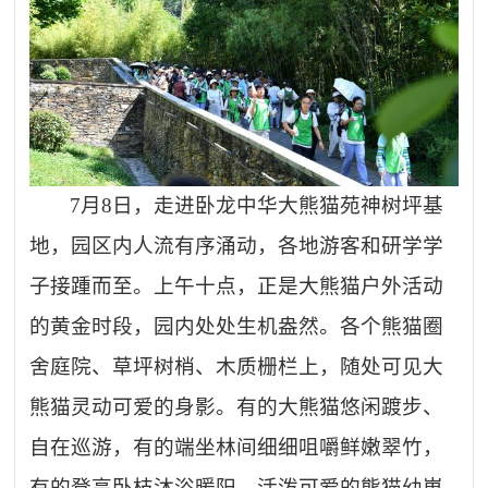
7月8日，走进卧龙中华大熊猫苑神树坪基
地，园区内人流有序涌动，各地游客和研学学
子接踵而至。上午十点，正是大熊猫户外活动
的黄金时段，园内处处生机盎然。各个熊猫圈
舍庭院、草坪树梢、木质栅栏上，随处可见大
熊猫灵动可爱的身影。有的大熊猫悠闲踱步、
自在巡游，有的端坐林间细细咀嚼鲜嫩翠竹，
有的登高卧枝沐浴暖阳，活泼可爱的熊猫幼崽