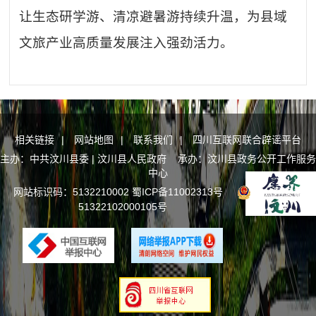
让生态研学游、清凉避暑游持续升温，为县域
文旅产业高质量发展注入强劲活力。
相关链接
|
网站地图
|
联系我们
|
四川互联网联合辟谣平台
主办：中共汶川县委 | 汶川县人民政府 承办：汶川县政务公开工作服务
中心
网站标识码：5132210002
蜀ICP备11002313号
川公网安备
51322102000105号