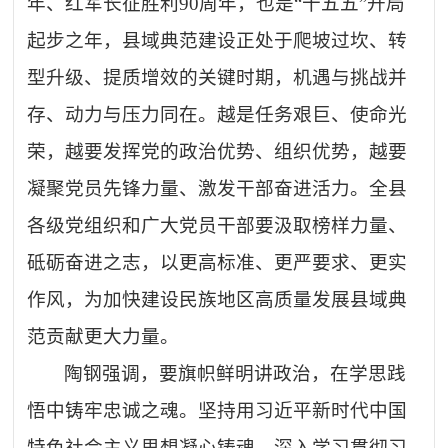
年、红军长征胜利
90
周年，也是
“
十五五
”
开局
起步之年，县域典范建设正处于爬坡过坎、转
型升级、提质增效的关键时期，机遇与挑战并
存、动力与压力同在。越是任务艰巨、使命光
荣，越要发挥党的政治优势、组织优势，越要
凝聚党员先锋力量、激发干部奋进活力。全县
各级党组织和广大党员干部要汲取榜样力量、
砥砺奋进之志，以更高标准、更严要求、更实
作风，为加快建设民族地区高质量发展县域典
范贡献更大力量。
陶钢强调，要旗帜鲜明讲政治，在学思践
悟中铸牢忠诚之魂。坚持用习近平新时代中国
特色社会主义思想凝心铸魂，深入学习贯彻习