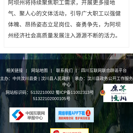
阿坝州将持续聚焦职工需求，开展更多接地
气、聚人心的文体活动，引导广大职工以强健
体魄、昂扬姿态立足岗位、奋勇争先，为阿坝
州经济社会高质量发展注入源源不断的活力。
相关链接
|
网站地图
|
联系我们
|
四川互联网联合辟谣平台
主办：中共汶川县委 | 汶川县人民政府 承办：汶川县政务公开工作服务
中心
网站标识码：5132210002
蜀ICP备11002313号
川公网安备
51322102000105号