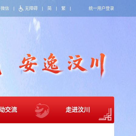
微信
|
无障碍
|
简
|
繁
|
统一用户登录
动交流
走进汶川