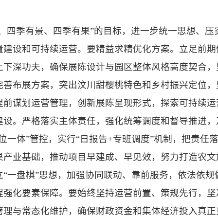
、四季有景、四季有果
”
的目标，进一步统一思想、压
量建设和可持续运营。要精益求精优化方案。立足前期
上下深功夫，确保展陈设计与园区整体风格高度契合，
完善布展方案，突出汶川甜樱桃特色和乡村振兴定位，
提前谋划运营管理，创新展陈呈现形式，探索可持续运
建设。严格落实主体责任，强化统筹调度和督导推进，
位一体
”
管控，实行
“
日报告
+
专班调度
”
机制，把责任
果产业基础，推动项目早建成、早见效，努力打造农文
立
“
一盘棋
”
思想，加强协同联动、靠前服务，依法依规
程强化要素保障。要始终坚持运营前置、策规先行，坚
管理与常态化维护，确保财政资金和集体经济投入真正