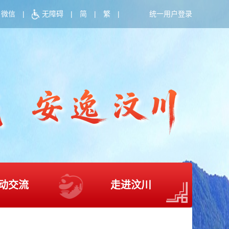
微信
|
无障碍
|
简
|
繁
|
统一用户登录
动交流
走进汶川