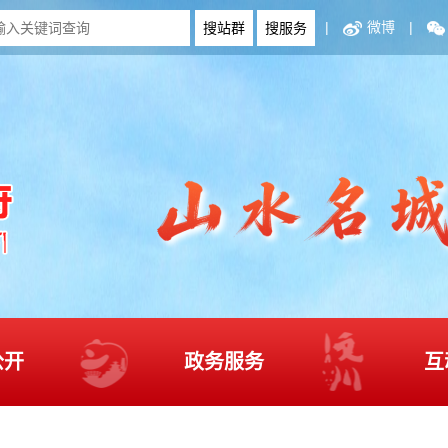
|
微博
|
公开
政务服务
互