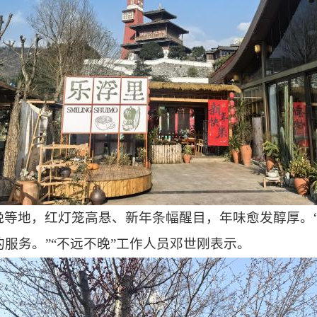
晚等地，红灯笼高悬、新年条幅醒目，年味愈发醇厚。
服务。”“不远不晚”工作人员邓世刚表示。