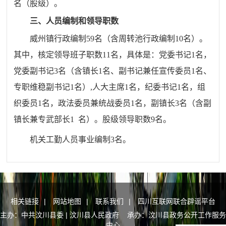
名（股级）。
三、人员编制和领导职数
威州镇行政编制
59
名（含周转池行政编制
10
名）。
其中，核定领导班子职数
11
名，具体是：党委书记
1
名，
党委
副书记
3
名（含镇长
1
名、副书记兼任宣传委员
1
名、
专职维稳
副书记
1
名）
,
人大主席
1
名，纪委书记
1
名，组
织委员
1
名，
政法委员兼统战委员
1
名，副镇长
3
名（含副
镇长兼专武部长
1
名）。股级领导职数
9
名。
机关工勤人员事业编制
3
名。
相关链接
|
网站地图
|
联系我们
|
四川互联网联合辟谣平台
主办：中共汶川县委 | 汶川县人民政府 承办：汶川县政务公开工作服务
中心