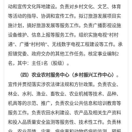
动和宣传文化阵地建设。负责对乡村文化、文艺、体育
等活动的指导、协调和宣传工作。拟订旅游发展项目实
施计划，
搞好旅游发展等服务工作。负责广播影视设施
设备维护、信息上
报等服务工作。组织实施电视
“
村村
通
”
、广播
“
村村响
”
、无线数
字电视工程建设等工作。承
担镇党委、政府交办的其他工作任务。
核定事业编制
2
名，其中：主任
1
名（股级）。
（四）农业农村服务中心（乡村振兴工作中心）
。
宣传并贯
彻落实涉农法律法规和方针政策。负责农业、
林业、水利、渔业、
畜牧业、农业机械等技术、品种、
机具等的示范、推广，负责农
业公共信息和培训教育等
服务工作。负责农田水利建设、农产品
及相关生产资料
和投入品质量安全监测等服务性、技术性工作。
负责林
业、农业苗情、灾害、病虫害和动物疫病的监测、预报