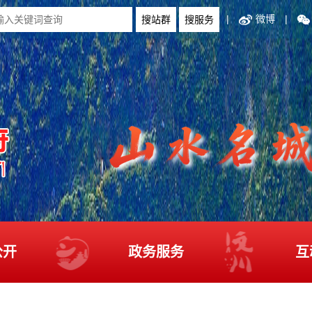
|
微博
|
公开
政务服务
互