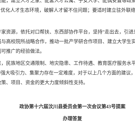
效能，建立人才之家、配套人才公寓、子女入学、配偶安置等政
步优化人才生态环境，破解人才留不住问题；要适时建立驻外联
专家资源，依托对口帮扶、东西部协作平台，坚持“走出去，引进
强与高校院所战略合作，推动一批产学研合作项目、建立大学生
制可推广的经验做法。
来，民族地区交通限制、地灾隐患、工作待遇、教育医疗服务水平
的强大吸引力、集聚力存在一定难度，对于以上几个方面的建议
政策、项目、资金的更大力度倾斜性支持。
政协第十
六
届汶川县委员会第
一
次会议第4
3
号提案
办理答复