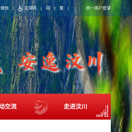
微信
|
无障碍
|
简
|
繁
|
统一用户登录
动交流
走进汶川