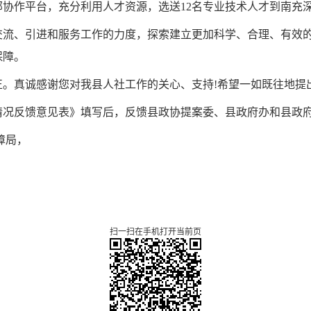
部协作平台，充分利用人才资源，
选送12名专业技术人才到南充
交流、引进和服务工作的力度，探索建立更加科学、合理、有效
保障。
正。真诚感谢您对我县
人社
工作的关心、支持!希望
一
如既往地提
情况反馈意见表》填写后，反馈县
政协提案委
、县政府办
和
县政
障局
，
扫一扫在手机打开当前页