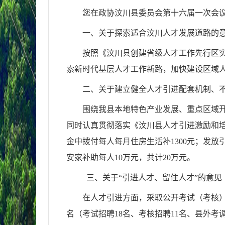
您在
政协
汶川县
委员会
第十
六
届一次
会
一、关于探索适合汶川人才发展道路的
按照《汶川县创建省级人才工作先行区实
索新时代基层人才工作新路，加快建设区域
二、关于
建立健全人才引进配套机制、
围绕我县本地特色产业发展、重点区域
同时认真贯彻落实《汶川县人才引进激励和
金中拨付每人每月住房生活补1300元；发放引
安家补助每人10万元，共计20万元。
三、关于“引进人才、留住人才”的意见
在人才引进方面，采取公开考试（考核）
名（考试招聘18名、考核招聘11名、县外考