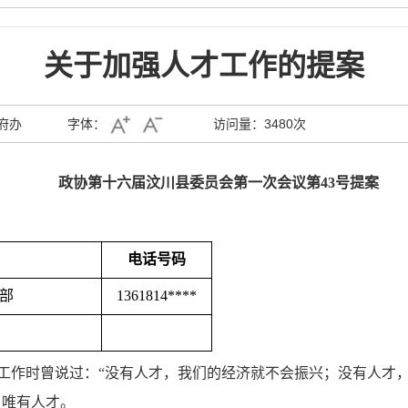
关于加强人才工作的提案
府办
字体：
访问量：
3480次
政协第十
六
届汶川县委员会第
一
次会议第
43
号提案
电话号码
部
1361814****
工作时曾说过：“没有人才，我们的经济就不会振兴；没有人才，
，唯有人才。