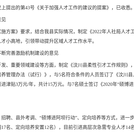
议上提出
的第
43
号《关
于加强人才工作的建议的
提案
》，已收悉
意见
施方案》要求，结合我县实际情况，制定《2022年人社局人才
人才小高地，引领带动提升区域人才工作水平。
不断完善激励机制建设的意见
开发、重要领域建设等方面，制定《汶川县柔性引才工作规则》
培养管理办法（试行）》，与5名符合条件的人员签订了《汶川县
进津贴3万元/年，共计15万元。与7名硕士签订《2020年“硕
招聘、县外考调、“硕博进阿坝行动”、定向培养等方式，进一步拓
调17名、定向培养安置12名），目前引进高层次急需专业人才14