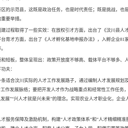
行区的示范县，这既是政治任务，也是时代责任；既是挑战，也
的重要举措。
创建过程取得了一些实效：在放权引才方面，出台了《汶川县人
平台育才方面，出台了《人才孵化基地申报办法》，入孵企业81
等。
距和短板，整体呈现出：政策开放度不够高、载体平台不够多、
下功夫：
一条适合汶川实际的人才工作发展路子，通过编制人才发展规划
才工作发展脉络；要把开发人才作为战略重点和经常性工作任务，
抓发展”“兴人才就是兴未来”的理念。实现农业人才职业化，企
人才服务保障及激励机制，构建“人才政策体系“和“人才精细精准