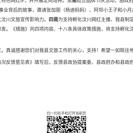
特色网红IP，并开展定向培养。
三是
结合品牌节庆活动，由政
甜蜜事业背后的故事，邀请张加丽（杨迪妈妈）、阿坝小王子和小
大汶川文旅宣传影响力。
四是
为支持孵化汶川网红主播，我县制
印发。《措施》共四项内容、十八条具体政策措施，将
支持孵化
正。真诚感谢您们对我县文旅工作的关心，支持！希望一如既往
情况反馈意见表》填写后，反馈县政协提案委、县政府办和县政
。
扫一扫在手机打开当前页