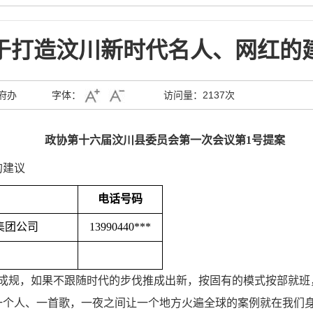
于打造汶川新时代名人、网红的
府办
字体：
访问量：
2137次
政协第十
六
届汶川县委员会第
一
次会议第
1
号
提案
的建议
电话号码
集团公司
13990440***
成规，如果不跟随时代的步伐推成出新，按固有的模式按部就班
个人、一首歌，一夜之间让一个地方火遍全球的案例就在我们身