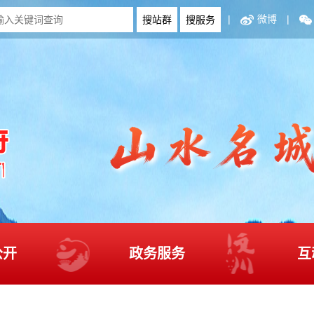
|
微博
|
公开
政务服务
互