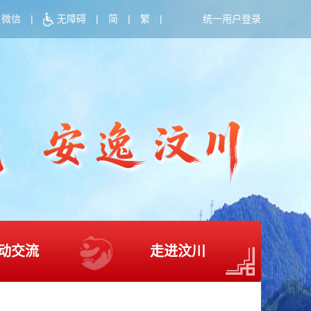
微信
|
无障碍
|
简
|
繁
|
统一用户登录
动交流
走进汶川