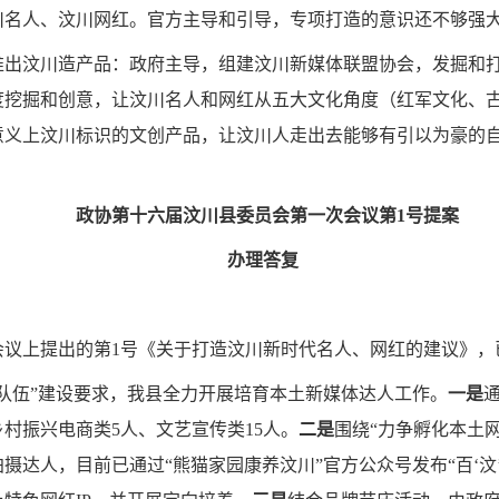
川名人、汶川网红。官方主导和引导，专项打造的意识还不够强
推出汶川造产品：政府主导，组建汶川新媒体联盟协会，发掘和
度挖掘和创意，让汶川名人和网红从五大文化角度（红军文化、
意义上汶川标识的文创产品，让汶川人走出去能够有引以为豪的
政协第十
六
届汶川县委员会第
一
次会议第
1
号
提案
办理答复
会议上提出的第1号《关于打造汶川新时代名人、网红的建议》，
队伍”建设要求，我县全力开展培育本土新媒体达人工作。
一是
村振兴电商类5人、文艺宣传类15人。
二是
围绕“力争孵化本土网
达人，目前已通过“熊猫家园康养汶川”官方公众号发布“百‘汶