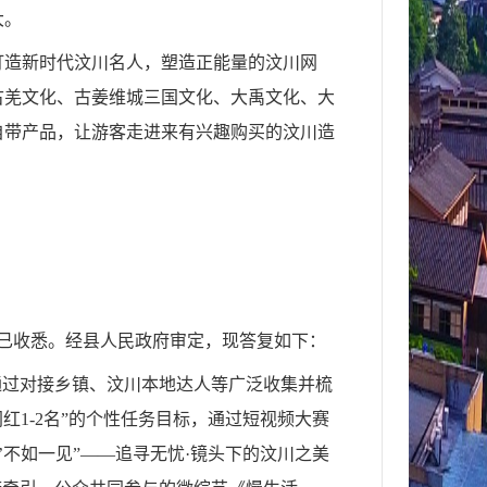
大。
打造新时代汶川名人，塑造正能量的汶川网
古羌文化、古姜维城三国文化、大禹文化、大
自带产品，让游客走进来有兴趣购买的汶川造
已收悉。经
县人民政府审定
，现答复如下：
通过对接乡镇、汶川本地达人等广泛收集并梳
红1-2名”的个性任务目标，通过短视频大赛
’不如一见”——追寻无忧·镜头下的汶川之美