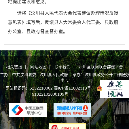
地提出建议和意见。
请将《汶川县人民代表大会代表建议办理情况反馈
意见表》填写后，反馈县人大常委会人代工委、
县政府
办公室
、县政府督查督办室。
相关链接
|
网站地图
|
联系我们
|
四川互联网联合辟谣平台
主办：中共汶川县委 | 汶川县人民政府 承办：汶川县政务公开工作服务
中心
网站标识码：5132210002
蜀ICP备11002313号
川公网安备
51322102000105号