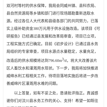
双河村等
村的供水保障，我局会同威州镇、县科农局、
县自然资源局等乡镇和部门进行现场踏勘重新选取水
源。经过各位人大代表和县级各部门的共同努力，已落
实上级补助资金380万元用于供水设施改造。该项目《可
研报告》已经通过县发展和改革局审查，项目已立项，
工程实施方式已确定。目前《初步设计》已通过县水务
局组织的专家审查，项目水源点水量稳定，水量充足，
3
改造后的供水规模将达到796.60m
/d，将大大改善该片
区人畜饮水和灌溉用水现状。下一步，我局将加快推进
威绵水利工程相关工作，待项目落地实施后将进一步改
善威绵片区灌溉用水难的问题。
以上答复，如有不妥之处，恳请批评指正。真诚感
谢你们对
汶川县
水务
工作的关心、支持！希望一如既往