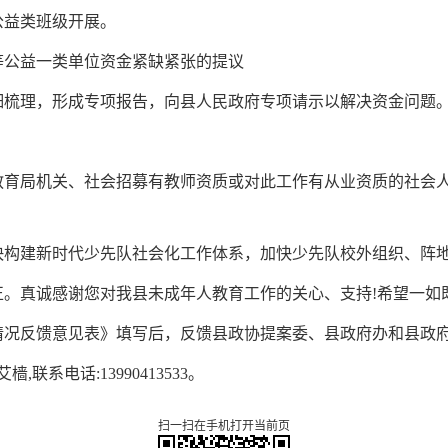
公益类班级开展。
等公益一类单位资金紧缺紧张的提议
细梳理，形成专项报告，向县人民政府专项请示以解决资金问题
教育局机关、社会招募有教师资质或对此工作有从业资质的社会
快构建新时代少先队社会化工作体系，加快少先队校外组织、阵
正。真诚感谢您对我县未成年人教育工作的关心、支持!希望一如
情况反馈意见表》填写后，反馈县政协提案委、县政府办和县政
艾樯,联系电
话:13990413533。
扫一扫在手机打开当前页