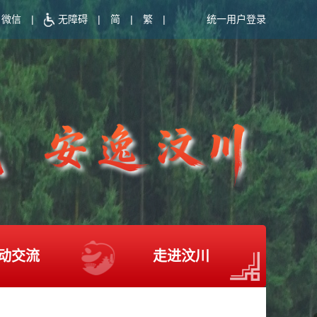
微信
|
无障碍
|
简
|
繁
|
统一用户登录
动交流
走进汶川