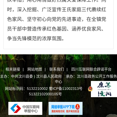
时，深入挖掘、广泛宣传王氏家庭三代赓续红
色家风、坚守初心向党的先进事迹，在全镇党
员干部中营造传承红色基因、涵养优良家风、
争当先锋模范的浓厚氛围。
相关链接
|
网站地图
|
联系我们
|
四川互联网联合辟谣平台
主办：中共汶川县委 | 汶川县人民政府 承办：汶川县政务公开工作服务
中心
网站标识码：5132210002
蜀ICP备11002313号
川公网安备
51322102000105号