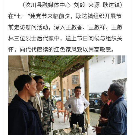
（
汶川县
融媒体中心
刘毅 来源
耿达镇）
在
“七一”建党节
来临
前夕，耿达镇组织开展节
前走访慰问活动，深入王啟香、王啟祥、王啟
林三位烈士后代家中，送上节日问候与组织关
怀，向代代赓续的红色家风致以崇高敬意。