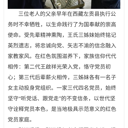
三位老人的父亲早年在西藏左贡县执行公
务时不幸牺牲，以生命践行了为国奉献的崇高
使命。受先辈精神熏陶，王氏三姊妹始终铭记
英烈遗志，将忠诚向党、矢志不渝的信念融入
家教家风。在红色氛围滋养下，家族信仰代代
相传：第二代王啟祥光荣入党，恪守党员初
心；第三代后辈薪火相传，三姊妹各有一名子
女主动投身党组织。一家三代四名党员，始终
坚守
“听党话、跟党走”的不变信条，以世代坚
守诠释党员本色，是当地极具示范意义的红色
党员家庭。