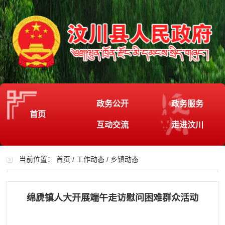
政务公开
政务服务
首页
互动交流
走进汶川
当前位置：
首页
/
工作动态
/
乡镇动态
绵虒镇人大开展端午走访慰问困难群众活动