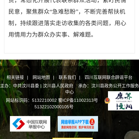
责，常态化开展代表联系群众活动，紧盯民情
民意，聚焦群众“急难愁盼”，不断完善帮扶机
制，持续跟进落实走访收集的各类问题，用心
用情用力为群众办实事、解难题。
相关链接
|
网站地图
|
联系我们
|
四川互联网联合辟谣平台
主办：中共汶川县委 | 汶川县人民政府 承办：汶川县政务公开工作服务
中心
网站标识码：5132210002
蜀ICP备11002313号
川公网安备
51322102000105号