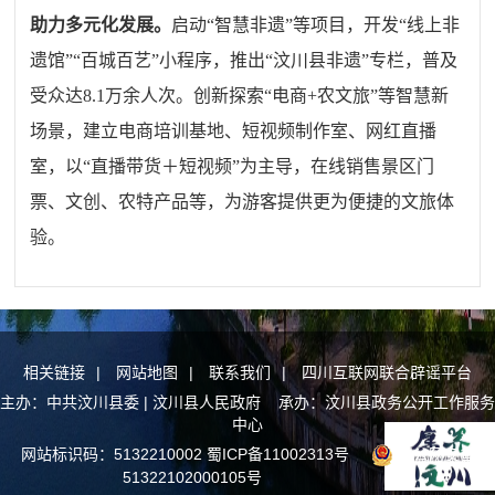
助力多元化发展。
启动“智慧非遗”等项目，开发“线上非
遗馆”“百城百艺”小程序，推出“汶川县非遗”专栏，普及
受众达8.1万余人次。创新探索“电商+农文旅”等智慧新
场景，建立电商培训基地、短视频制作室、网红直播
室，以“直播带货＋短视频”为主导，在线销售景区门
票、文创、农特产品等，为游客提供更为便捷的文旅体
验。
相关链接
|
网站地图
|
联系我们
|
四川互联网联合辟谣平台
主办：中共汶川县委 | 汶川县人民政府 承办：汶川县政务公开工作服务
中心
网站标识码：5132210002
蜀ICP备11002313号
川公网安备
51322102000105号