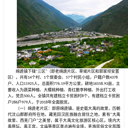
绵虒镇下辖
“三区”（即老绵虒片区、草坡片区和郭家坝安置
区），共有
个村、
个居委会、
个村民小组，户籍户数
14
1
57
4378
户、人口
人，总面积
平方公里，耕地
亩，主
11925
776.19
16558.93
要收入为蔬菜种植、大樱桃种植、青红脆李种植、外出打工收
入，党员
人。全镇共有建档立卡贫困村
个，有建档立卡贫困
500
8
户
户
人，于
年全面脱贫。
286
979
2018
（一）绵虒老片区：即原绵虒镇，是史载大禹的故里，历朝
代汶山郡郡府所在地，藏羌回汉民族融合居住之地，素有
“大禹
故里、西羌门户”之美誉，属于大禹文化旅游区核心区。境内大
禹祭坛、禹王宫、文庙等景区景点遍布全境，羌族民俗文化氛围