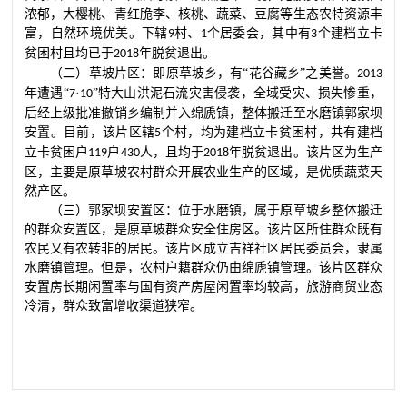
浓郁，大樱桃、青红脆李、核桃、蔬菜、豆腐等生态农特资源丰
富，自然环境优美。下辖
村、
个居委会，其中有
个建档立卡
9
1
3
贫困村且均已于
年脱贫退出。
2018
（二）草坡片区：即原草坡乡，有
“花谷藏乡”之美誉。
2013
年遭遇
“
·
”特大山洪泥石流灾害侵袭，全域受灾、损失惨重，
7
10
后经上级批准撤销乡编制并入绵虒镇，整体搬迁至水磨镇郭家坝
安置。目前，该片区辖
个村，均为建档立卡贫困村，共有建档
5
立卡贫困户
户
人，且均于
年脱贫退出。该片区为生产
119
430
2018
区，主要是原草坡农村群众开展农业生产的区域，是优质蔬菜天
然产区。
（三）郭家坝安置区：位于水磨镇，属于原草坡乡整体搬迁
的群众安置区，是原草坡群众安全住房区。该片区所住群众既有
农民又有农转非的居民。该片区成立吉祥社区居民委员会，隶属
水磨镇管理。但是，农村户籍群众仍由绵虒镇管理。该片区群众
安置房长期闲置率与国有资产房屋闲置率均较高，旅游商贸业态
冷清，群众致富增收渠道狭窄。