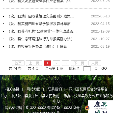
《汶川县突发旅游安全事件应急预案（试行）》政策解读
2022-07-28
《汶川县幼儿园收费管理实施细则》政策解读
2022-05-13
《汶川县实施四川省赋予镇涉及森林草原防火行政权力工作方案》政策解读
2022-04-15
《汶川县养老机构“公建民营”一体化改革监督管理制度》政策解读
2021-12-09
《汶川县生态环境违法行为举报奖励办法(试行)》解读
2021-10-27
《汶川县校车管理办法（试行）》解读
2021-08-19
首页
上一页
1
2
3
下一页
末页
共 74 条
共 4 页
当前第 1 页
跳转至
页
GO
相关链接
|
网站地图
|
联系我们
|
四川互联网联合辟谣平台
主办：中共汶川县委 | 汶川县人民政府 承办：汶川县政务公开工作服务
中心
网站标识码：5132210002
蜀ICP备11002313号
川公网安备