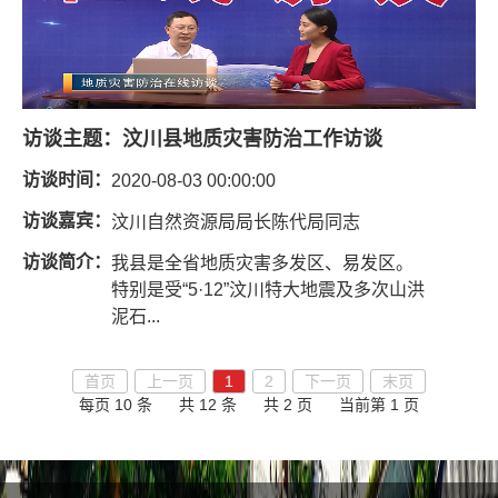
访谈主题：
汶川县地质灾害防治工作访谈
访谈时间：
2020-08-03 00:00:00
访谈嘉宾：
汶川自然资源局局长陈代局同志
访谈简介：
我县是全省地质灾害多发区、易发区。
特别是受“5·12”汶川特大地震及多次山洪
泥石...
首页
上一页
1
2
下一页
末页
每页 10 条
共 12 条
共 2 页
当前第 1 页