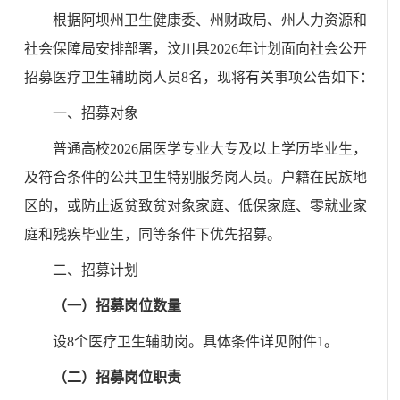
根
据
阿坝州
卫生健康委、
州财政局、州
人力资源和
社会保障局安排部署，
汶川县
202
6
年计划面向社会公开
招募
医疗卫生辅助岗
人员
8
名，现将有关事项公告如下：
一、招募对象
普通高校
2026
届医学专业大专及以上学历毕业生，
及符合条件的公共卫生特别服务岗人员。户籍在民族地
区的，或防止返贫致贫对象家庭、低保家庭、零就业家
庭和残疾毕业生，同等条件下优先招募。
二
、招募
计划
（一）招募岗位数量
设
8
个
医疗卫生辅助岗
。具体条件详见附件
1
。
（二）招募岗位职责