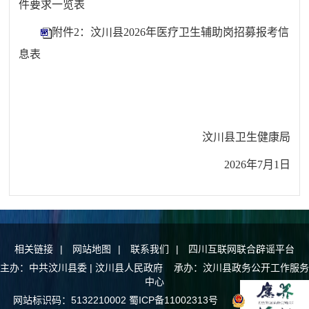
件要求一览表
附件2：汶川县2026年医疗卫生辅助岗招募报考信
息表
汶川县
卫生健康局
202
6
年
7
月
1
日
相关链接
|
网站地图
|
联系我们
|
四川互联网联合辟谣平台
主办：中共汶川县委 | 汶川县人民政府 承办：汶川县政务公开工作服务
中心
网站标识码：5132210002
蜀ICP备11002313号
川公网安备