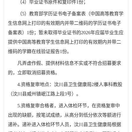
（
4）毕业证书原件和复印件
1
份；
（
5）
教育部学历证书电子备案表
（中国高等教育学
生信息网上打印的有效期内
并
带二维码的
学历证书电子
备案表
）
1
份；
暂未取得毕业证书的
2026年应届毕业生应
提供
中国高等教育学生信息网上打印的有效期内
并
带二
维码的
学籍在线验证报告
1份。
凡弄虚作假、提供材料信息不实或不符合招募要求
的，立即取消招募资格。
4.
资格复审地点：
汶川县
卫生健康局
2楼
人事科教股
（汶川县威州镇岷江路上段
3号）
。
5.
资格复审合格者，进入体检环节，在资格复审中
出现的缺额，按笔试成绩，从高分到低分依次等额进行
递补。递补进入体检环节人员，
汶川县卫生健康局
根据