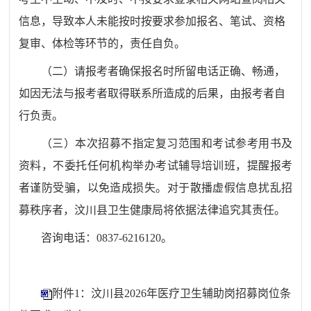
信息，导致本人未能按时按要求参加报名、笔试、资格
复审、体检等
环节
的，责任自负。
（二）请报考者确保报名时所留电话正确、畅通，
如因无法与报考者取得联系所造成的后果，由报考者自
行负责。
（三）
本次招募
不指定复习范围和考试参考用书及
资料，不委托任何机构举办考试辅导培训班，提醒
报考
者谨防受骗，以免造成损失。对于散播虚假信息扰乱
招
募
秩序者，
汶川县卫生健康局
将依据法律追究其责任。
咨询电话：
0837-
6216120
。
附件1：汶川县2026年医疗卫生辅助岗招募岗位条