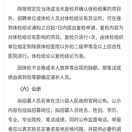
除按规定应当场或当天复检并确认体检结果的项目
外，招聘单位或体检人员对体检结论有异议的，可在接
到体检结论通知之日起
7日内提出复检申请，复检内容为
对体检结论有影响的项目。复检只进行1次，由体检组织
单位指定到除原体检医院以外的二级
甲
等及以上综合性
医院进行。体检结论以复检结论为准
。
因体检不合格或本人放弃等出现的缺额，按笔试成
绩由高到低等额确定递补人员。
（六）公示
拟招募人员名单在
汶川县人民政府官网
公布。公示
内容包括拟招募岗位，拟招募人员姓名、性别、学历、
专业、毕业院校、笔试成绩，同时公布监督电话。举报
者应以真实姓名实事求是地反映问题，并提供必要的调