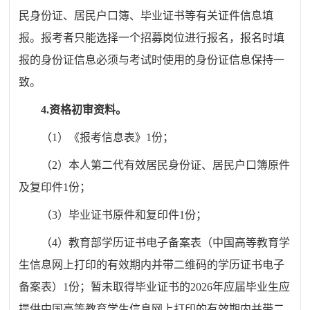
民身份证、居民户口簿、毕业证书等有关证件信息填
报。报考者只能选择一个招募岗位进行报名，报名时填
报的身份证信息必须与考试时使用的身份证信息保持一
致。
4.资格初审资料。
（
1）
《报考信息表》
1
份；
（
2
）本人第二代有效居民身份证、居民户口簿原件
及复印件
1
份；
（
3
）毕业证书原件和复印件
1
份；
（
4
）
教育部学历证书电子备案表
（中国高等教育学
生信息网上打印的有效期内
并
带二维码的
学历证书电子
备案表
）
1
份；
暂未取得毕业证书的
2026年应届毕业生应
提供
中国高等教育学生信息网上打印的有效期内
并
带二