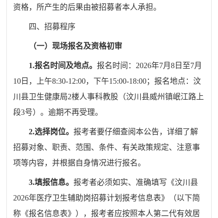
资格，所产生的后果由被招募者本人承担。
四、招募程序
（一）现场报名及资格初审
1
.
报名时间及地点。
报名时间
：
202
6
年
7
月
8
日至
7月
10日，
上午
8:30-12:00，下午15:00-18
:00；报名地点：
汶
川县
卫生健康局
2楼
人事科教股
（汶川县威州镇岷江路上
段
3号）。
逾期不再受理。
2.
选择岗位。
报考者要仔细查阅本公告，详细了解
招募对象、职责、范围、条件、有关政策规定、注意事
项等内容，并根据自身情况进行报名。
3.
填报信息。
报考者必须如实、准确填写《
汶川县
202
6
年
医疗卫生辅助岗
招募计划报考信息表》（以下简
称《报名信息表》），报考者应按照本人第二代有效居