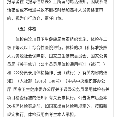
报考者在《报考信息表》上所留的电话通知。因联系电
话错留或不畅通导致不能按时参加递补人员资格复审
的，视为自行放弃，责任自负。
（五）体检
体检由
汶川县
卫生健康局负责组织实施，体检在
二
级甲等及以上
综合性医院进行。体检的项目和标准按照
人力资源社会保障部、
国家卫生健康委员会
、国家公务
员局《关于修订〈
公务员录用体检通用标准（试行）〉
和〈公务员录用体检操作手册（试行）〉
有关内容的通
知》（人社部〔
2016
〕
140号
）《中共中央组织部办公
厅
国家卫生健康委办公厅关于调整公务员录用体检有关
项目检查标准的通知
》有关要求
执行。公告发布后至本
次招聘体检实施前，如国家出台体检新规定的，按照新
规定执行。
体检费
用
由考生本人承担。