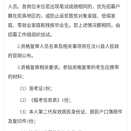
人员。各岗位末位若出现笔试成绩相同的，优先招募户
籍在民族地区的，
或防止返贫致贫对象家庭、低保家
庭、零就业家庭和残疾毕业生。
若上述情况都相同，由
招募工作组组织加试。
2.
资格复审人员名单及相关事项将在
汶川县人民政
府官网
公布。
3.
资格复审相关要求。参加
资格复审
的考生应携带
的材料：
（
1）准考证
1份；
（
2）《报考信息表》
1
份；
（
3）本人第二代有效居民身份证、居民户口簿原件
及复印件
1
份；