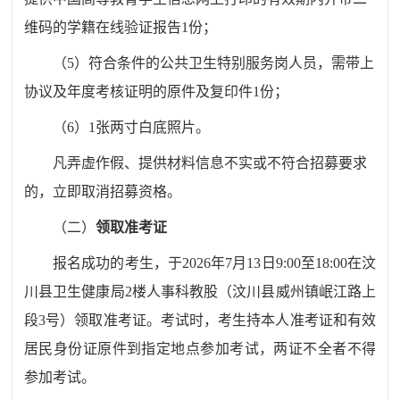
维码的
学籍在线验证报告
1份
；
（
5）
符合条件的公共卫生特别服务岗人员
，需带上
协议及年度考核证明的原件及复印件
1份；
（
6）1张两寸白底照片。
凡弄虚作假、提供材料信息不实或不符合招募要求
的，立即取消招募资格。
（二）
领取准考证
报名成功的考生
，
于
202
6
年
7
月
13
日
9:
0
0至
18
:00
在汶
川县
卫生健康局
2楼
人事科教股
（汶川县威州镇岷江路上
段
3号）
领取准考证。考试时，考生持本人准考证和有效
居民身份证原件到指定地点参加考试，两证不全者不得
参加考试。