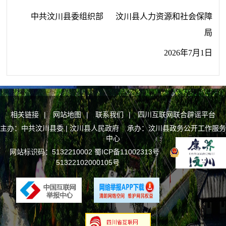
中共
汶川县委
组织部
汶川县
人力资源和社会保障
局
202
6
年
7
月
1
日
相关链接
|
网站地图
|
联系我们
|
四川互联网联合辟谣平台
主办：中共汶川县委 | 汶川县人民政府 承办：汶川县政务公开工作服务
中心
网站标识码：5132210002
蜀ICP备11002313号
川公网安备
51322102000105号