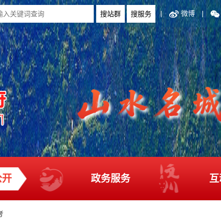
|
微博
|
公开
政务服务
互
考