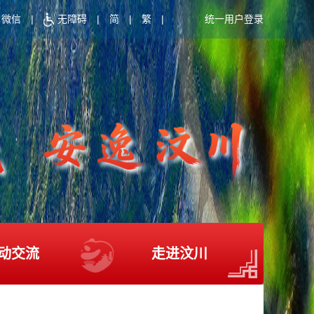
微信
|
无障碍
|
简
|
繁
|
统一用户登录
动交流
走进汶川