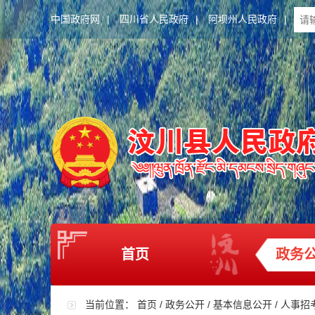
中国政府网
|
四川省人民政府
|
阿坝州人民政府
|
首页
政务
当前位置：
首页
/
政务公开
/
基本信息公开
/
人事招