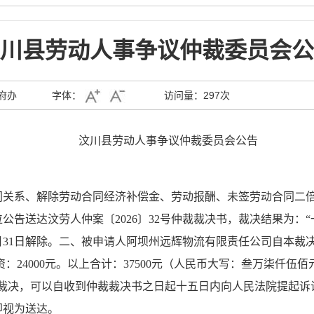
川县劳动人事争议仲裁委员会公
府办
字体：
访问量：
297次
汶川县劳动人事争议仲裁委员会公告
同关系、解除劳动合同经济补偿金、劳动报酬、未签劳动合同二
位公告送达汶劳人仲案〔
2026〕32号仲裁裁决书，裁决结果为：“
0月31日解除。
二、被申请人
阿坝州远辉物流有限责任公司自本裁
资
：
24000元。以上合计：37500元（人民币大写：叁万柒仟伍
本裁决，可以自收到仲裁裁决书之日起十五日内向人民法院提起诉
即视为送达。