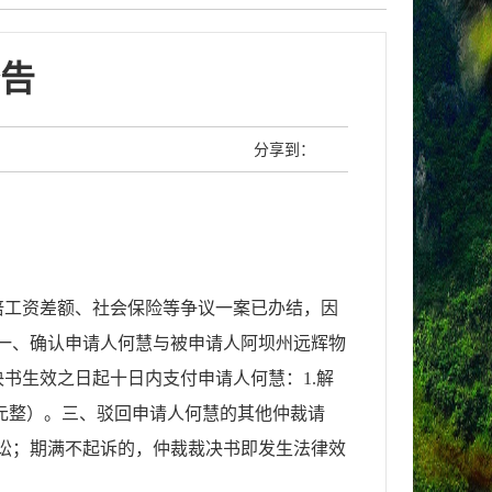
告
分享到：
倍工资差额、社会保险等争议一案已办结，因
一、确认申请人何慧与被申请人阿坝州远辉物
决书生效之日起十日内支付申请人何慧
：
1.解
佰元整）。三、
驳回申请人何慧的其他仲裁请
讼；期满不起诉的，仲裁裁决书即发生法律效