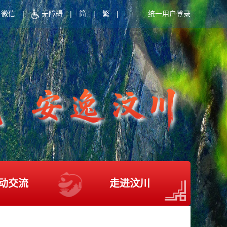
微信
|
无障碍
|
简
|
繁
|
统一用户登录
动交流
走进汶川