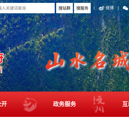
|
微博
|
公开
政务服务
互