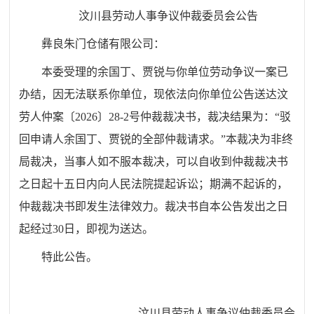
汶川县劳动人事争议仲裁委员会公告
彝良朱门仓储有限公司
：
本委受理的
余国丁、贾锐
与你单位劳动争议一案已
办结，因无法联系你单位，现依法向你单位公告送达汶
劳人仲案〔
2026〕28-2号仲裁裁决书，裁决结果为：“
驳
回申请人余国丁、贾锐的全部仲裁请求。
”
本裁决为非终
局裁决，当事人如不服本裁决，可以自收到仲裁裁决书
之日起十五日内向人民法院提起诉讼；期满不起诉的，
仲裁裁决书即发生法律效力。裁决书自本公告发出之日
起经过
30日，即视为送达。
特此公告。
汶川县劳动人事争议仲裁委员会