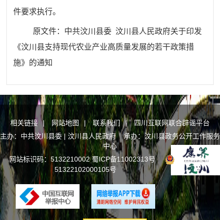
件要求执行。
原文件：
中共汶川县委 汶川县人民政府关于印发
《汶川县支持现代农业产业高质量发展的若干政策措
施》的通知
相关链接
|
网站地图
|
联系我们
|
四川互联网联合辟谣平台
主办：中共汶川县委 | 汶川县人民政府 承办：汶川县政务公开工作服务
中心
网站标识码：5132210002
蜀ICP备11002313号
川公网安备
51322102000105号