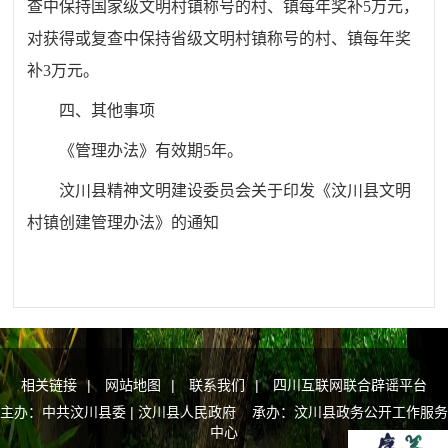
查中保持国家级文明村镇称号的村、镇每年奖补
5
万元，
对获得或复查中保持省级文明村镇称号的村、镇每年奖
补
3
万元。
四、其他事项
《管理办法》有效期
5
年。
汶川县精神文明建设委员会关于印发《汶川县文明
村镇创建管理办法》的通知
相关链接
|
网站地图
|
联系我们
|
四川互联网联合辟谣平台
主办：中共汶川县委 | 汶川县人民政府 承办：汶川县政务公开工作服务
中心