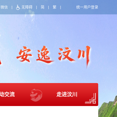
微信
|
无障碍
|
简
|
繁
|
统一用户登录
动交流
走进汶川