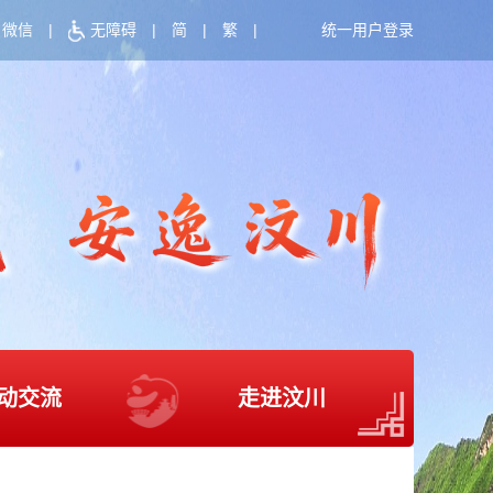
微信
|
无障碍
|
简
|
繁
|
统一用户登录
动交流
走进汶川