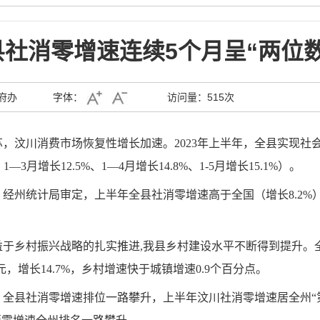
县社消零增速连续5个月呈“两位数
府办
字体：
访问量：
515次
汶川消费市场恢复性增长加速。2023年上半年，全县实现社会消费
3月增长12.5%、1—4月增长14.8%、1-5月增长15.1%）。
州统计局审定，上半年全县社消零增速高于全国（增长8.2%）5.7
于乡村振兴战略的扎实推进,我县乡村建设水平不断得到提升。全
亿元，增长14.7%，乡村增速快于城镇增速0.9个百分点。
县社消零增速排位一路攀升，上半年汶川社消零增速居全州“第3位”（