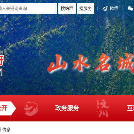
|
微博
|
公开
政务服务
互
计信息