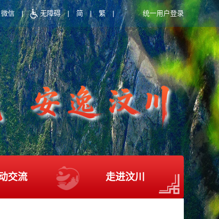
微信
|
无障碍
|
简
|
繁
|
统一用户登录
动交流
走进汶川