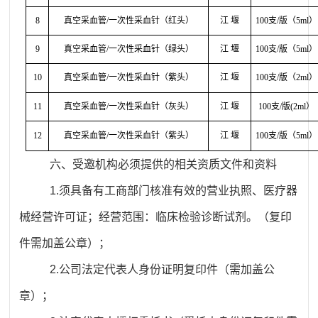
8
真空采血管
/一次性采血针（红头）
江
堰
100支/版（5ml）
9
真空采血管
/一次性采血针（绿头）
江
堰
100支/版（5ml）
10
真空采血管
/一次性采血针（紫头）
江
堰
100支/版（2ml）
11
真空采血管
/一次性采血针（灰头）
江
堰
100支/版(2ml）
12
真空采血管
/一次性采血针（紫头）
江
堰
100支/版（5ml）
六、
受邀机构必须提供的相关资质文件和资料
1
.
须具备有工商部门核准有效的营业执照、医疗器
械经营许可证；经营范围：临床检验诊断试剂。（复印
件需加盖公章）；
2
.
公司法定代表人身份证明复印件（需加盖公
章）；