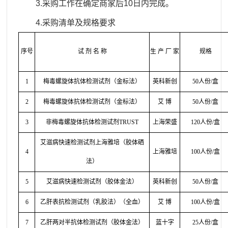
3.
采购工作在确定商家后
10日内完成。
4.
采购清单及规格要求
序号
试
剂
名
称
生
产
厂
家
规格
1
梅毒螺旋体抗体检测试剂（金标法）
英科新创
50人份/盒
2
梅毒螺旋体抗体检测试剂（金标法）
艾
博
50人份/盒
3
非梅毒螺旋体抗体检测试剂
TRUST
上海荣盛
120人份/盒
艾滋病快速检测试剂上海雅培（胶体硒
4
上海雅培
100人份/盒
法）
5
艾滋病快速检测试剂（胶体金法）
英科新创
50人份/盒
6
乙肝表抗检测试剂（乳胶法）（全血）
艾
博
100人份/盒
7
乙肝两对半抗体检测试剂（胶体金法）
蓝十字
25人份/盒