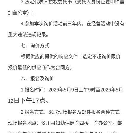
3
.
法定代表人授权委托书（受托人身份证复印件需
加盖公章）；
4
.
参加本次询价活动前三年内，在经营活动中没有
重大违法违规记录。
七、询价方式
根据供应商提供的响应文件；选定不超询价限价
报价最低的供应商作为合同方。
八、报名及询价
1
.
报名时间：
202
6
年
5月
9
日上午
9时至202
6
年
5月
日下午17点。
12
2
.
报名方式：
采取现场报名及
邮件报名
两种
方式，
现场报名地点：汶川县妇幼保健院四楼，院办公室。邮