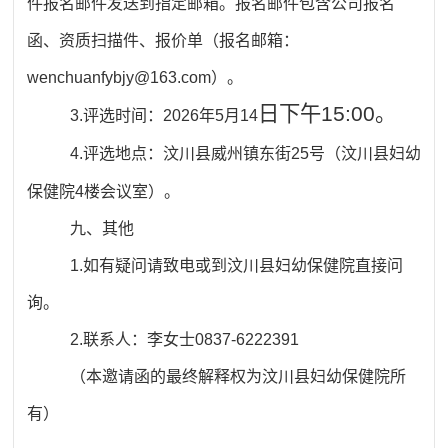
件
报名邮件发送到指定邮箱。报名邮件包含公司报名
函、资质扫描件、报价单（报名邮箱：
wenchuanfybjy@163.com）。
日下午15:00。
3.
评选时间：
202
6
年
5
月
14
4.
评选地点：汶川县威州镇东街
25号（汶川县妇幼
保健院4楼会议室）。
九、其他
1
.
如有疑问请致电或到汶川县妇幼保健院直接问
询。
2.
联系人：
李女士
0837-6222391
（本邀请函的最终解释权为汶川县妇幼保健院所
有）