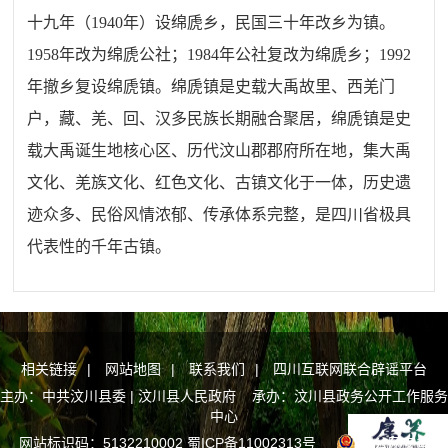
十九年（1940年）设绵虒乡，民国三十年改乡为镇。
1958年改为绵虒公社；1984年公社复改为绵虒乡；1992
年撤乡复设绵虒镇。绵虒镇是史载大禹故里、西羌门
户，藏、羌、回、汉多民族长期融合聚居，绵虒镇是史
载大禹诞生地核心区、历代
汶山郡郡
府所在地，集大禹
文化、羌族文化、红色文化、古镇文化于一体，历史遗
迹众多、民俗风情浓郁、传承体系完整，是四川省极具
代表性的千年古镇。
相关链接
|
网站地图
|
联系我们
|
四川互联网联合辟谣平台
主办：中共汶川县委 | 汶川县人民政府 承办：汶川县政务公开工作服务
中心
网站标识码：5132210002
蜀ICP备11002313号
川公网安备