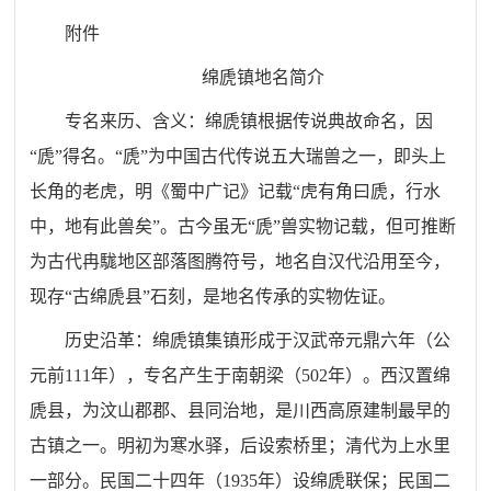
附件
绵虒镇地名简介
专名来历、含义：绵虒镇根据传说典故命名，因
“虒”得名。“虒”为中国古代传说五大瑞兽之一，即头上
长角的老虎，明《蜀中广记》记载“虎有角曰虒，行水
中，地有此兽矣”。古今虽无“虒”兽实物记载，但可推断
为古代冉駹地区部落图腾符号，地名自汉代沿用至今，
现存“古绵虒县”石刻，是地名传承的实物佐证。
历史沿革：绵虒镇集镇形成于汉武帝元鼎六年（公
元前111年），专名产生于南朝梁（502年）。西汉置绵
虒县，为汶山郡郡、县同治地，是川西高原建制最早的
古镇之一。明初为寒水驿，后设索桥里；清代为上水里
一部分。民国二十四年（1935年）设绵虒联保；民国二