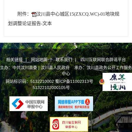
附件：
汶川县中心城区15(ZXCQ.WC)-01地块规
划调整论证报告-文本
相关链接
|
网站地图
|
联系我们
|
四川互联网联合辟谣平台
主办：中共汶川县委 | 汶川县人民政府 承办：汶川县政务公开工作服务
中心
网站标识码：5132210002
蜀ICP备11002313号
川公网安备
51322102000105号