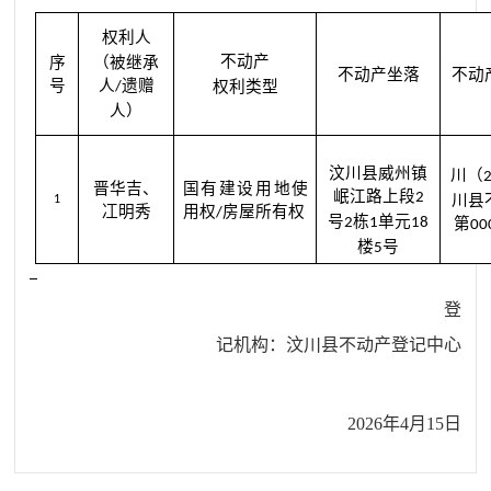
权利人
不动产
序
（被继承
不动产坐落
不动
号
人
遗赠
权利类型
/
人）
汶川县威州镇
川（
晋华吉、
国有建设用地使
岷江路上段
2
川县
1
冮明秀
用权
房屋所有权
/
号
栋
单元
2
1
18
第
00
楼
号
5
登
记机构：汶川县不动产登记中心
2026
年
4
月
15
日