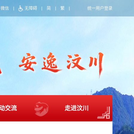
微信
|
无障碍
|
简
|
繁
|
统一用户登录
动交流
走进汶川